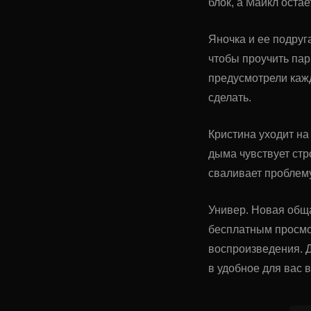
блок, а Майкл оста
Яночка и ее подру
чтобы проучить пар
предусмотрели каж
сделать.
Кристина уходит на 
дыма чувствует стр
сваливает проблему
Универ. Новая обща
бесплатным просмо
воспроизведения. Д
в удобное для вас 