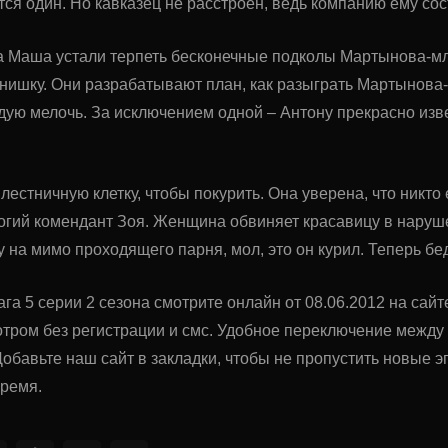
ется один. Но кавказец не расстроен, ведь компанию ему с
га Маша устали терпеть бесконечные подколы Мартынова-мл
нишку. Они разрабатывают план, как разыграть Мартынова
дую мелочь. За исключением одной – Антону прекрасно изв
лестничную клетку, чтобы покурить. Она уверена, что никто 
огий комендант Зоя. Женщина обвиняет красавицу в наруш
 на мимо проходящего парня, мол, это он курил. Теперь бе
га 5 серии 2 сезона смотрите онлайн от 08.06.2012 на сайт
тром без регистрации и смс. Удобное переключение межд
обавьте наш сайт в закладки, чтобы не пропустить новые
время.