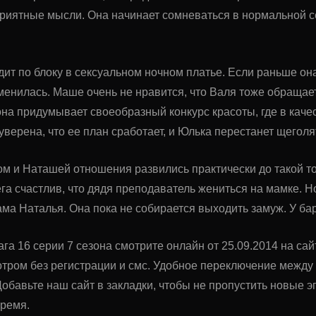
риятные мысли. Она начинает сомневаться в нормальной с
ит по блоку в сексуальном ночном платье. Если раньше она
менилась. Маше очень не нравится, что Валя тоже обращае
она придумывает своеобразный конкурс красоты, где в ка
уверена, что ее план сработает, и Юлька перестанет щегол
м и Наташей отношения развились практически до такой то
ега счастлив, что дядя преподаватель жениться на мамке. Н
ама Наталья. Она пока не собирается выходить замуж. У б
га 16 серии 7 сезона смотрите онлайн от 25.09.2014 на сай
тром без регистрации и смс. Удобное переключение межд
обавьте наш сайт в закладки, чтобы не пропустить новые
время.