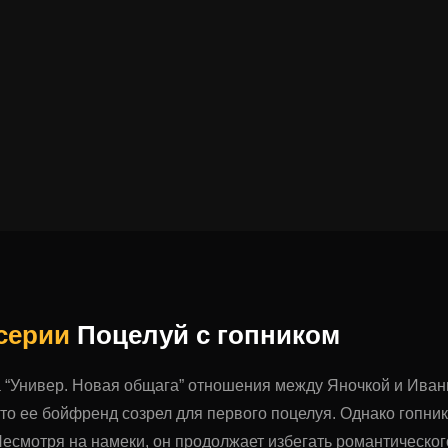
 серии
Поцелуй с гопником
а “Универ. Новая общага” отношения между Яночкой и Ива
то ее бойфренд созрел для первого поцелуя. Однако гопни
есмотря на намеки, он продолжает избегать романтическог