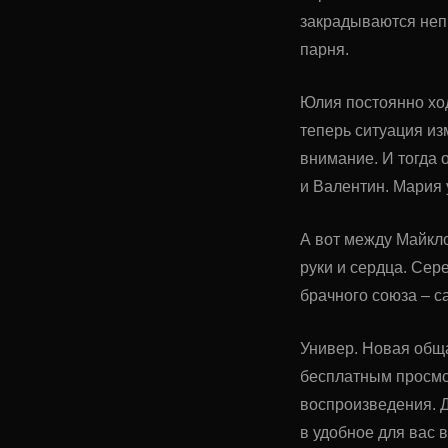
закрадываются неп
парня.
Юлия постоянно ход
теперь ситуация из
внимание. И тогда 
и Валентин. Мария 
А вот между Майкло
руки и сердца. Сер
брачного союза – с
Универ. Новая обща
бесплатным просмо
воспроизведения. Д
в удобное для вас 