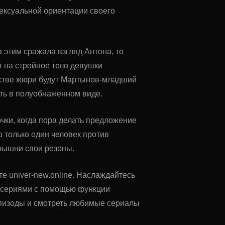
ексуальной ориентации своего
 этим сражала взгляд Антона, то
т на стройное тело девушки
честве жюри будут Мартынов-младший
ять в полуобнаженном виде.
чки, когда пора делать предложение
о только один человек против
арышни свои резоны.
те univer-new.online. Наслаждайтесь
у сериями с помощью функции
 эпизоды и смотреть любимые сериалы